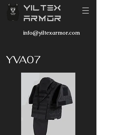
YILTEX
ARMOR
info@yiltexarmor.com
YVA07