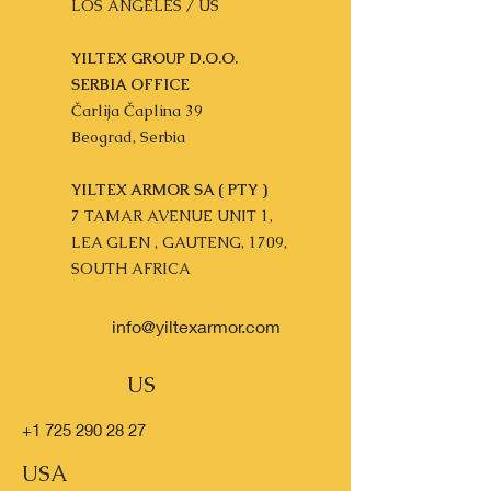
LOS ANGELES / US
YILTEX GROUP D.O.O.
SERBIA OFFICE
Čarlija Čaplina 39
Beograd, Serbia
YILTEX ARMOR SA ( PTY )
7 TAMAR AVENUE UNIT 1,
LEA GLEN , GAUTENG, 1709,
SOUTH AFRICA
info@yiltexarmor.com
US
+1 725 290 28 27
USA