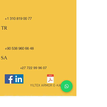
+1 310 819 00 77
TR
+90 538 960 66 48
SA
+27 722 99 96 07
YILTEX ARMOR E-KATALOG
©2000, yıltexarmor. Güvercin Bilişim ile kurulmuştur.