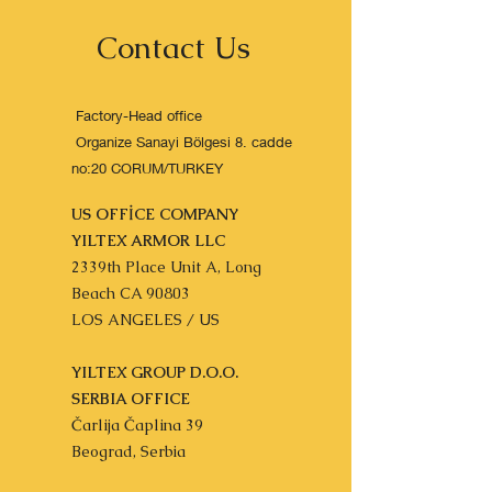
Contact Us
Factory-Head office
Organize Sanayi Bölgesi 8. cadde
no:20 CORUM/TURKEY
US OFFİCE COMPANY
YILTEX ARMOR LLC
2339th Place Unit A, Long
Beach CA 90803
LOS ANGELES / US
YILTEX GROUP D.O.O.
SERBIA OFFICE
Čarlija Čaplina 39
Beograd, Serbia